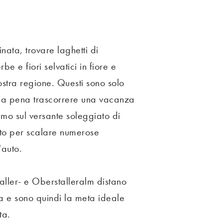
nata, trovare laghetti di
e e fiori selvatici in fiore e
nostra regione. Questi sono solo
e la pena trascorrere una vacanza
iamo sul versante soleggiato di
etto per scalare numerose
'auto.
staller- e Oberstalleralm distano
ra e sono quindi la meta ideale
ta.